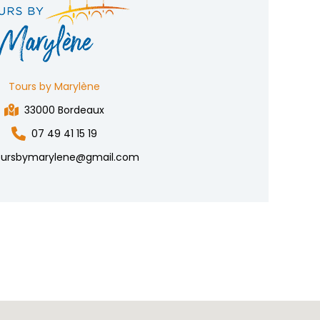
Tours by Marylène
33000 Bordeaux
07 49 41 15 19
oursbymarylene@gmail.com