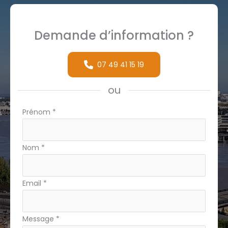
Demande d’information ?
07 49 41 15 19
ou
Formulaire
Prénom
*
simple
Nom
*
Email
*
Message
*