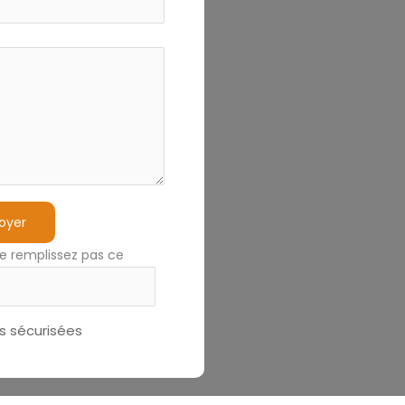
oyer
e remplissez pas ce
 sécurisées