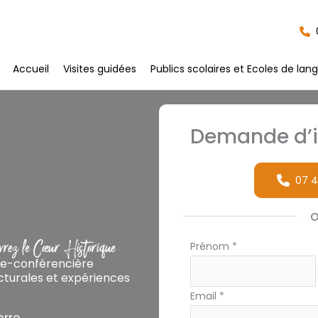
Accueil
Visites guidées
Publics scolaires et Ecoles de lan
Demande d’i
07 4
rez le Cœur Historique
Formulaire
Prénom
*
de-conférencière
simple
cturales et expériences
Email
*