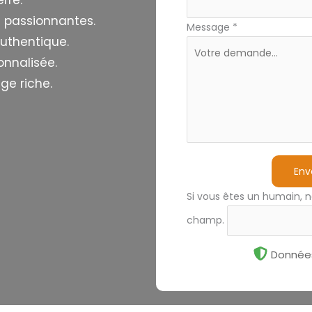
rre.
s passionnantes.
Message
*
authentique.
onnalisée.
ge riche.
Env
Si vous êtes un humain, n
champ.
Données