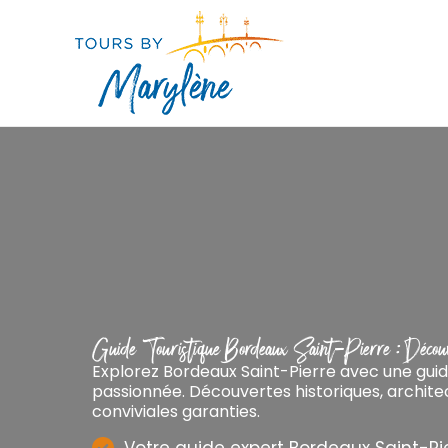
Aller
au
contenu
Guide Touristique Bordeaux Saint-Pierre : Découv
Explorez Bordeaux Saint-Pierre avec une gui
passionnée. Découvertes historiques, archite
conviviales garanties.