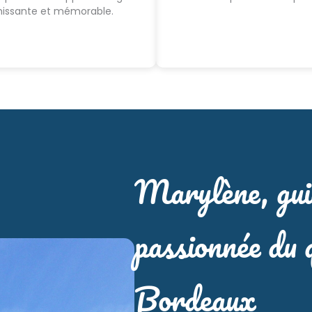
hissante et mémorable.
Marylène, gui
passionnée du 
Bordeaux