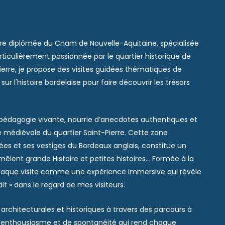
ère diplômée du Cnam de Nouvelle-Aquitaine, spécialisée
rticulièrement passionnée par le quartier historique de
Pierre, je propose des
visites guidées thématiques de
ur l'histoire bordelaise
pour faire découvrir les trésors
pédagogie vivante, nourrie d’anecdotes authentiques et
re médiévale du quartier Saint-Pierre. Cette zone
es et ses vestiges du Bordeaux anglais, constitue un
e mêlent grande Histoire et petites histoires… Formée à la
 chaque visite comme une expérience immersive qui révèle
dit » dans le regard de mes visiteurs.
s architecturales et historiques à travers des parcours à
d’enthousiasme et de spontanéité qui rend chaque