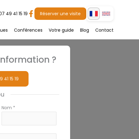
07 49 41 15 19
Réserver une visite
gues
Conférences
Votre guide
Blog
Contact
nformation ?
9 41 15 19
ou
Nom
*